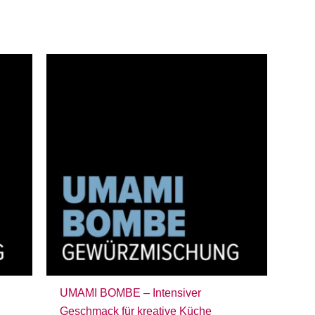
UMAMI BOMBE – Intensiver
Geschmack für kreative Küche