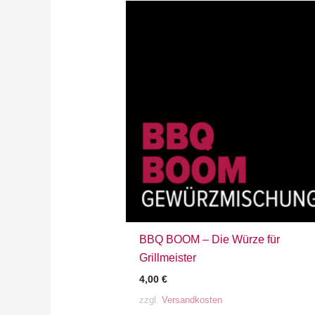
BBQ BOOM – Die Würze für
Grillmeister
4,00
€
zzgl.
Versandkosten