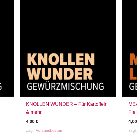
KNOLLEN WUNDER – Für Kartoffeln
MEA
& mehr
Fle
4,00
€
4,0
zzgl.
Versandkosten
zzgl