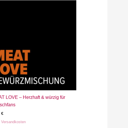
T LOVE – Herzhaft & würzig für
ischfans
0
€
.
Versandkosten