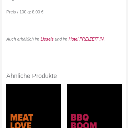
Preis / 100 g: 8,00 €
Auch erhältlich im
Liesels
und im
Hotel FREIZEIT IN
.
Ähnliche Produkte