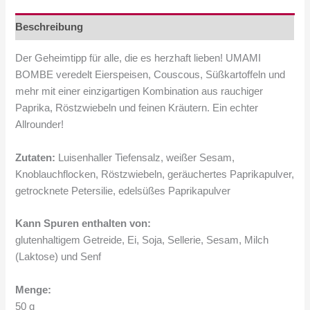
Geschmack
Beschreibung
für
kreative
Der Geheimtipp für alle, die es herzhaft lieben! UMAMI
Küche
BOMBE veredelt Eierspeisen, Couscous, Süßkartoffeln und
Menge
mehr mit einer einzigartigen Kombination aus rauchiger
Paprika, Röstzwiebeln und feinen Kräutern. Ein echter
Allrounder!
Zutaten:
Luisenhaller Tiefensalz, weißer Sesam,
Knoblauchflocken, Röstzwiebeln, geräuchertes Paprikapulver,
getrocknete Petersilie, edelsüßes Paprikapulver
Kann Spuren enthalten von:
glutenhaltigem Getreide, Ei, Soja, Sellerie, Sesam, Milch
(Laktose) und Senf
Menge:
50 g